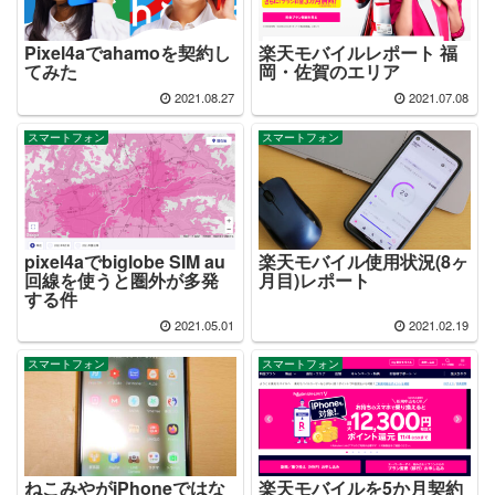
Pixel4aでahamoを契約し
楽天モバイルレポート 福
てみた
岡・佐賀のエリア
2021.08.27
2021.07.08
スマートフォン
スマートフォン
pixel4aでbiglobe SIM au
楽天モバイル使用状況(8ヶ
回線を使うと圏外が多発
月目)レポート
する件
2021.05.01
2021.02.19
スマートフォン
スマートフォン
ねこみやがiPhoneではな
楽天モバイルを5か月契約