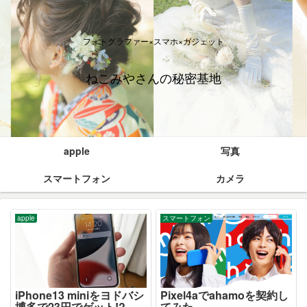
フォトグラファー×スマホ×ガジェット
ねこみやさんの秘密基地
apple
写真
スマートフォン
カメラ
apple
スマートフォン
iPhone13 miniをヨドバシ
Pixel4aでahamoを契約し
博多で23円でゲット!?
てみた