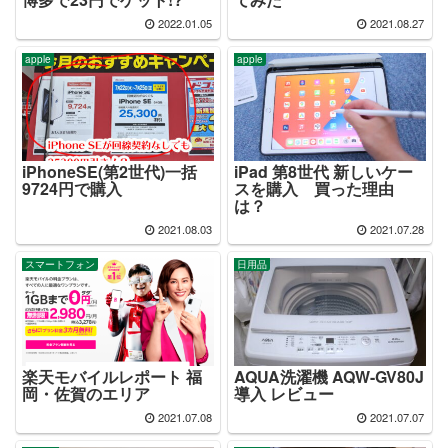
2022.01.05
2021.08.27
apple
apple
iPhoneSE(第2世代)一括
iPad 第8世代 新しいケー
9724円で購入
スを購入 買った理由
は？
2021.08.03
2021.07.28
スマートフォン
日用品
楽天モバイルレポート 福
AQUA洗濯機 AQW-GV80J
岡・佐賀のエリア
導入 レビュー
2021.07.08
2021.07.07