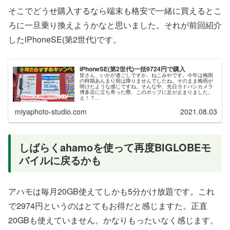
そこでどうせ購入するなら端末も格安で一緒に買えるとこ
ろに一旦乗り換えようかなと思いました。それが前回紹介
したiPhoneSE(第2世代)です。
iPhoneSE(第2世代)一括9724円で購入
皆さん、いかが過ごしですか。ねこみやです。今年は梅雨
の時期あんまり雨は降りませんでしたね。そのまま梅雨が
明けたような感じですね。そんな中、先日ヨドバシカメラ
博多店に立ち寄った際、このポップに足が止まりました。
え！？...
miyaphoto-studio.com
2021.08.03
しばらくahamoを使って再度BIGLOBEモ
バイルに戻るかも
アハモは毎月20GB使えてしかも5分かけ放題です。これ
で2974円というのはとてもお得だと感じますた。正直
20GBも使えていません。かなりもったいなく感じます。