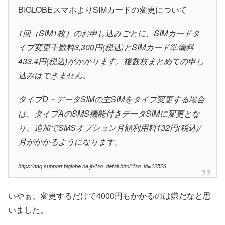
BIGLOBEスマホよりSIMカードの変更について
1回（SIM1枚）のお申し込みごとに、SIMカードタ
イプ変更手数料3,300円(税込)とSIMカード準備料
433.4円(税込)がかかります。複数枚まとめての申し
込みはできません。
タイプD・データSIMの主SIMをタイプ変更する場合
は、タイプAのSMS機能付きデータSIMに変更とな
り、追加でSMSオプション月額利用料132円(税込)/
月がかかるようになります。
https://faq.support.biglobe.ne.jp/faq_detail.html?faq_id=12528
いやぁ、変更するだけで4000円もかかるのは嫌だなと思
いました。