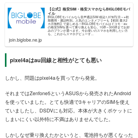
【公式】格安SIM・格安スマホならBIGLOBEモバ
イル
BIGLOBEモバイルなら音声通話SIM 税込1,078円/月～※初
期費用・通話料別。人気のエンタメフリーも【初回 最大2
カ月無料】で楽しめる！BIGLOBEモバイルはドコモ・au
の格安SIMを選べて乗り換えも安心。1GB～30GBまでお好
みのプランが選べます。今お使いのスマホを利用したい方
も、これからスマホデビューす...
join.biglobe.ne.jp
pixel4aはau回線と相性がとても悪い
しかし、問題はpixel4aを買ってから発覚。
それまではZenfone5というASUSから発売されたAndroid
を使っていました。とても快適で3キャリアのSIMを使え
ていましたし、DSDVにも対応。本体が大きくポケットに
しまいにくい以外特に不満はありませんでした。
しかしなぜ乗り換えたかというと、電池持ちが悪くなった