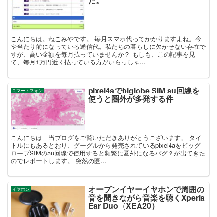
た。
こんにちは。ねこみやです。 毎月スマホ代ってかかりますよね。今
や当たり前になっている通信代。私たちの暮らしに欠かせない存在で
すが、高い金額を毎月払っていませんか？ もしも、この記事を見
て、毎月1万円近く払っている方がいらっしゃ...
pixel4aでbiglobe SIM au回線を
スマートフォン
使うと圏外が多発する件
こんにちは、当ブログをご覧いただきありがとうございます。 タイ
トルにもあるとおり、グーグルから発売されているpixel4aをビッグ
ローブSIMのau回線で使用すると頻繁に圏外になるバグ？が出てきた
のでレポートします。 突然の圏...
オープンイヤーイヤホンで周囲の
イヤホン
音を聞きながら音楽を聴くXperia
Ear Duo（XEA20）