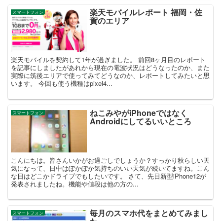
楽天モバイルレポート 福岡・佐
スマートフォン
賀のエリア
楽天モバイルを契約して1年が過ぎました。 前回8ヶ月目のレポート
を記事にしましたがあれから現在の電波状況はどうなったのか、また
実際に筑後エリアで使ってみてどうなのか、レポートしてみたいと思
います。 今回も使う機種はpixel4...
ねこみやがiPhoneではなく
スマートフォン
Androidにしてるいいところ
こんにちは。皆さんいかがお過ごしでしょうか？すっかり秋らしい天
気になって、日中はぽかぽか気持ちのいい天気が続いてますね。こん
な日はどこかドライブでもしたいです。 さて、先日新型iPhone12が
発表されましたね。機能や値段は他の方の...
毎月のスマホ代をまとめてみまし
スマートフォン